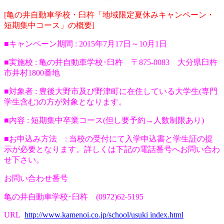
[亀の井自動車学校・臼杵「地域限定夏休みキャンペーン・
短期集中コース」の概要]
■キャンペーン期間 : 2015年7月17日～10月1日
■実施校 : 亀の井自動車学校･臼杵 〒875-0083 大分県臼杵
市井村1800番地
■対象者 : 豊後大野市及び野津町に在住している大学生(専門
学生含む)の方が対象となります。
■内容 : 短期集中卒業コース(但し要予約→人数制限あり)
■お申込み方法 : 当校の受付にて入学申込書と学生証の提
示が必要となります。詳しくは下記の電話番号へお問い合わ
せ下さい。
お問い合わせ番号
亀の井自動車学校･臼杵 (0972)62-5195
URL
http://www.kamenoi.co.jp/school/usuki index.html