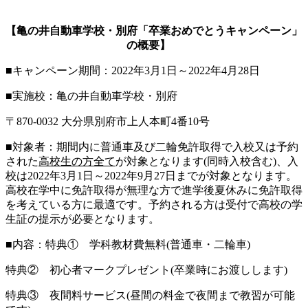
【亀の井自動車学校・別府「卒業おめでとうキャンペーン」
の概要】
■キャンペーン期間：2022年3月1日～2022年4月28日
■実施校：亀の井自動車学校・別府
〒870-0032 大分県別府市上人本町4番10号
■対象者：期間内に普通車及び二輪免許取得で入校又は予約
された
高校生の方全て
が対象となります(同時入校含む)、入
校は2022年3月1日～2022年9月27日までが対象となります。
高校在学中に免許取得が無理な方で進学後夏休みに免許取得
を考えている方に最適です。予約される方は受付で高校の学
生証の提示が必要となります。
■内容：特典① 学科教材費無料(普通車・二輪車)
特典② 初心者マークプレゼント(卒業時にお渡しします)
特典③ 夜間料サービス(昼間の料金で夜間まで教習が可能