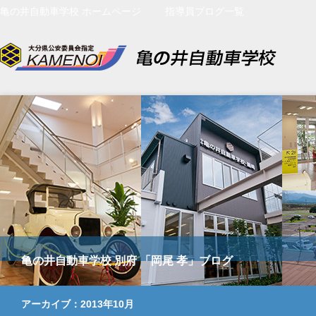
亀の井自動車学校 ホームページ
指導員ブログ一覧
亀の井自動車学校 別府 「岡尾 孝」ブログ
アーカイブ：2013年10月