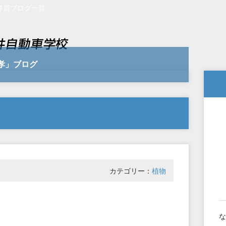
導員ブログ一覧
 孝」ブログ
カテゴリー：
植物
な