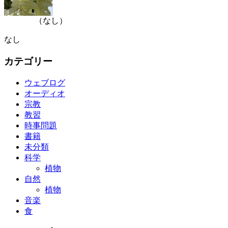
（なし）
なし
カテゴリー
ウェブログ
オーディオ
宗教
教習
時事問題
書籍
未分類
科学
植物
自然
植物
音楽
食