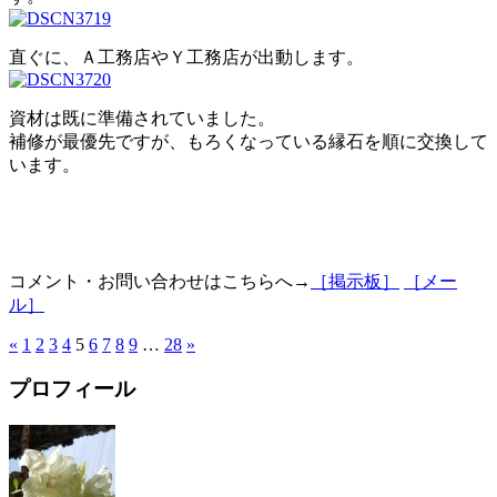
直ぐに、Ａ工務店やＹ工務店が出動します。
資材は既に準備されていました。
補修が最優先ですが、もろくなっている縁石を順に交換して
います。
コメント・お問い合わせはこちらへ→
［掲示板］
［メー
ル］
«
1
2
3
4
5
6
7
8
9
…
28
»
プロフィール