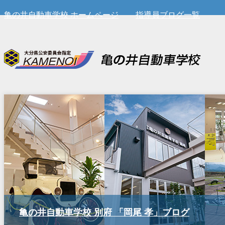
亀の井自動車学校 ホームページ
指導員ブログ一覧
亀の井自動車学校 別府 「岡尾 孝」ブログ