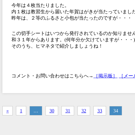
今年は４枚当たりました。
内１枚は教習生から届いた年賀はがきが当たっていまし
昨年は、２等のふるさと小包が当たったのですが・・・
この切手シートはいつから発行されているのか知りませ
和３１年からあります。(何年分か欠けていますが・・・)
そのうち、ヒマネタで紹介しましょうね！
コメント・お問い合わせはこちらへ→
［掲示板］
［メー
«
1
…
30
31
32
33
34