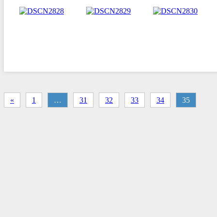
«
1
…
31
32
33
34
35