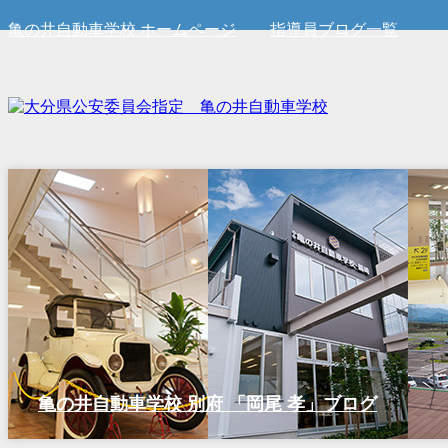
亀の井自動車学校 ホームページ
指導員ブログ一覧
亀の井自動車学校 別府 「岡尾 孝」ブログ