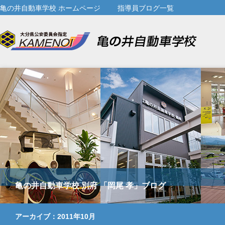
亀の井自動車学校 ホームページ
指導員ブログ一覧
亀の井自動車学校 別府 「岡尾 孝」ブログ
アーカイブ：2011年10月