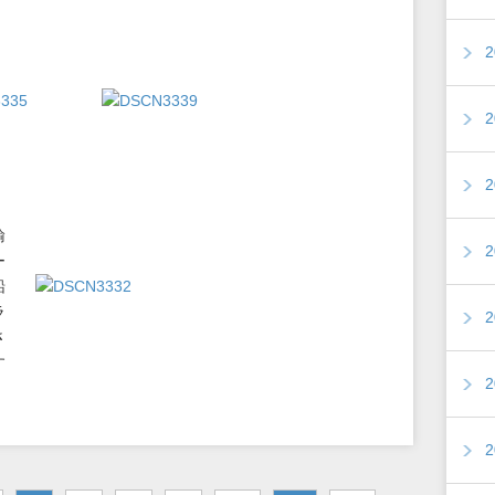
輸
ー
船
ラ
さ
す