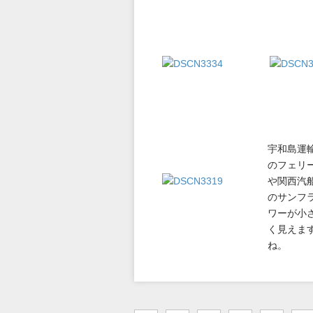
宇和島運
のフェリ
や関西汽
のサンフ
ワーが小
く見えま
ね。