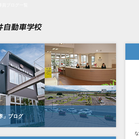
導員ブログ一覧
 孝」ブログ
な