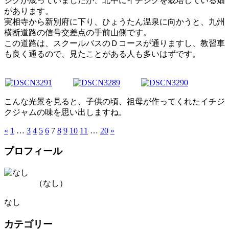
ジクが成っていましたが、北中にイチジクを栽培している畑
があります。
実相寺から新別府に下り、ひょうたん温泉に向かうと、九州
横断道路の信号交差点の手前山側です。
この道路は、スクールバスのＤコースが通りますし、教習車
も良く通るので、見たことがある人も多いはずです。
こんな光景を見ると、子供の頃、祖母が作ってくれたイチジ
クジャムの味を思い出しますね。
«
1
…
3
4
5
6
7
8
9
10
11
…
20
»
プロフィール
（なし）
なし
カテゴリー