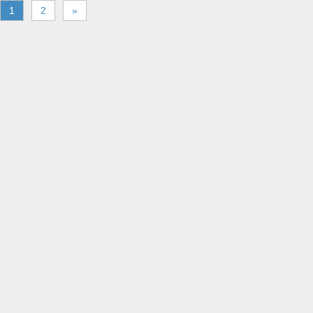
1
2
»