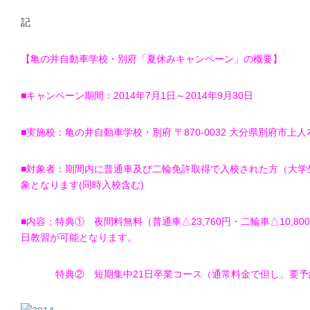
記
【亀の井自動車学校・別府「夏休みキャンペーン」の概要】
■キャンペーン期間：2014年7月1日～2014年9月30日
■実施校：亀の井自動車学校・別府 〒870-0032 大分県別府市上人
■対象者：期間内に普通車及び二輪免許取得で入校された方（大学
象となります(同時入校含む)
■内容：特典① 夜間料無料（普通車△23,760円・二輪車△10,8
日教習が可能となります。
特典② 短期集中21日卒業コース（通常料金で但し、要予