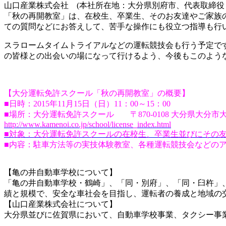
山口産業株式会社 (本社所在地：大分県別府市、代表取締役：
「秋の再開教室」は、在校生、卒業生、そのお友達やご家族
ての質問などにお答えして、苦手な操作にも役立つ指導も行
スラロームタイムトライアルなどの運転競技会も行う予定で
の皆様との出会いの場になって行けるよう、今後もこのよう
【大分運転免許スクール「秋の再開教室」の概要】
■日時：2015年11月15日（日）11：00～15：00
■場所：大分運転免許スクール 〒870-0108 大分県大分市大
http://www.kamenoi.co.jp/school/license_index.html
■対象：大分運転免許スクールの在校生、卒業生並びにその
■内容：駐車方法等の実技体験教室、各種運転競技会などの
【亀の井自動車学校について】
「亀の井自動車学校・鶴崎」、「同・別府」、「同・臼杵」
績と規模で、安全な車社会を目指し、運転者の養成と地域の交
【山口産業株式会社について】
大分県並びに佐賀県において、自動車学校事業、タクシー事業