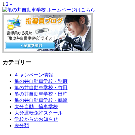
1
2
»
カテゴリー
キャンペーン情報
亀の井自動車学校・別府
亀の井自動車学校・竹田
亀の井自動車学校・臼杵
亀の井自動車学校・鶴崎
大分自動二輪車学校
大分運転免許スクール
学校からのお知らせ
未分類