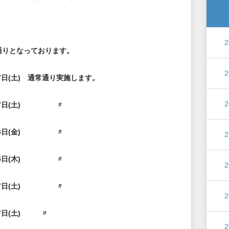
通りとなっております。
7
日(
土)
通常通り実施します。
7
日(
土)
〃
6
日(
金)
〃
5
日(
木)
〃
7
日(
土)
〃
7
日(
土)
〃