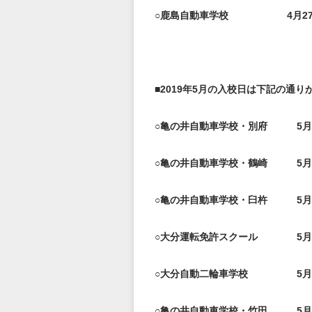
○鹿島自動車学校 4
月2
■2019
年5
月の入校日は下記の通り
○亀の井自動車学校・別府 5
月
○亀の井自動車学校・鶴崎 5
月
○亀の井自動車学校・臼杵 5
月
○大分運転免許スクール 5
月
○大分自動二輪車学校 5
月
○亀の井自動車学校・竹田 5
月