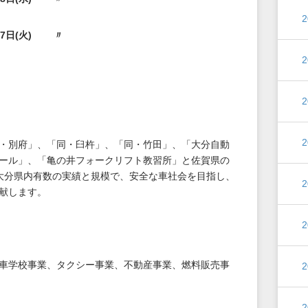
7
日(
火)
〃
・別府」、「同・臼杵」、「同・竹田」、「大分自動
ール」、「亀の井フォークリフト教習所」と佐賀県の
大分県内有数の実績と規模で、安全な車社会を目指し、
献します。
車学校事業、タクシー事業、不動産事業、燃料販売事