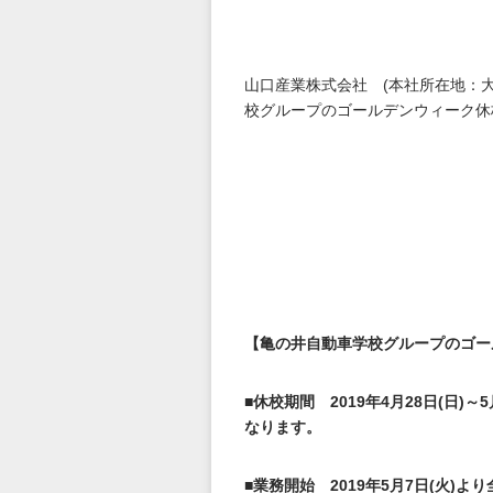
山口産業株式会社 (本社所在地：
校グループのゴールデンウィーク休
【亀の井自動車学校グループのゴー
■休校期間 2019
年4
月28
日(
日)
～5
なります。
■業務開始 2019
年5
月7
日(
火)
より