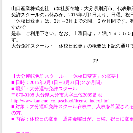
山口産業株式会社 (本社所在地：大分県別府市、代表取
免許スクールのお休みが、2015年2月1日より、日曜、祝
「休校日変更」は、2月～3月までの間、２か月間です。
すので
是非、ご利用下さい。なお、土曜日は，７限[１６：５０
す。
大分免許スクール・「休校日変更」の概要は下記の通り
記
【大分運転免許スクール・「休校日変更」の概要】
■ 日時：2015年2月1日～3月31日(２か月間)
■ 場所：大分運転免許スクール
〒870-0108 大分県大分市大字三佐2089番地
http://www.kamenoi.co.jp/school/license_index.html
■ 対象：大分運転免許スクール在校生、入校を希望され
の方。
■ 内容：休校日の変更 通常金曜日が、日曜、祝日に変