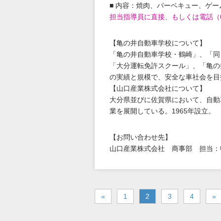
■ 内容：焼肉、バーベキュー、ゲー
担当指導員に直接、もしくは電話（09
【亀の井自動車学校について】
「亀の井自動車学校・鶴崎」、「同
「大分運転免許スクール」、「亀の
の実績と規模で、安全な車社会を目
【山口産業株式会社について】
大分県並びに佐賀県において、自動
業を展開している。1965年設立。
【お問い合わせ先】
山口産業株式会社 商事部 担当：牧
«
1
2
3
4
»