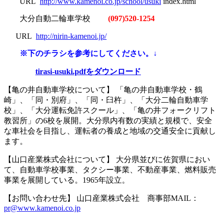
URL
http://www.kamenoi.co.jp/school/usuki
index.html
大分自動二輪車学校
(097)520-1254
URL
http://nirin-kamenoi.jp/
※下のチラシを参考にしてください。↓
tirasi-usuki.pdfをダウンロード
【亀の井自動車学校について】 「亀の井自動車学校・鶴
崎」、「同・別府」、「同・臼杵」、「大分二輪自動車学
校」、「大分運転免許スクール」、「亀の井フォークリフト
教習所」の6校を展開。大分県内有数の実績と規模で、安全
な車社会を目指し、運転者の養成と地域の交通安全に貢献し
ます。
【山口産業株式会社について】 大分県並びに佐賀県におい
て、自動車学校事業、タクシー事業、不動産事業、燃料販売
事業を展開している。1965年設立。
【お問い合わせ先】 山口産業株式会社 商事部MAIL：
pr@www.kamenoi.co.jp