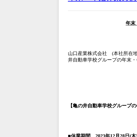
年末
山口産業株式会社 (本社所在
井自動車学校グループの年末・
【亀の井自動車学校グループの
■休業期間 2023
年12
月28
日(
木