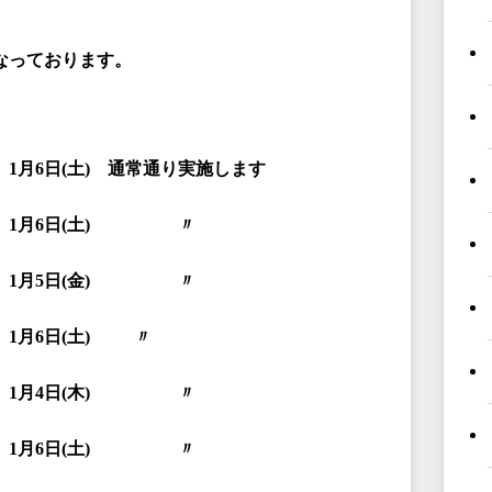
なっております。
1
月6
日(
土)
通常通り実施します
1
月6
日(
土)
〃
1
月5
日(
金)
〃
1
月6
日(
土)
〃
1
月4
日(
木)
〃
1
月6
日(
土)
〃