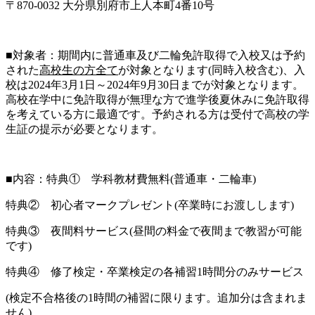
〒870-0032 大分県別府市上人本町4番10号
■対象者：期間内に普通車及び二輪免許取得で入校又は予約
された
高校生の方全て
が対象となります(同時入校含む)、入
校は2024年3月1日～2024年9月30日までが対象となります。
高校在学中に免許取得が無理な方で進学後夏休みに免許取得
を考えている方に最適です。予約される方は受付で高校の学
生証の提示が必要となります。
■内容：特典① 学科教材費無料(普通車・二輪車)
特典② 初心者マークプレゼント(卒業時にお渡しします)
特典③ 夜間料サービス(昼間の料金で夜間まで教習が可能
です)
特典④ 修了検定・卒業検定の各補習1時間分のみサービス
(検定不合格後の1時間の補習に限ります。追加分は含まれま
せん)