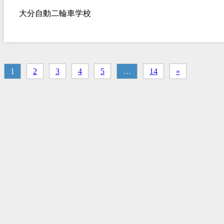
大分自動二輪車学校
1
2
3
4
5
…
14
»