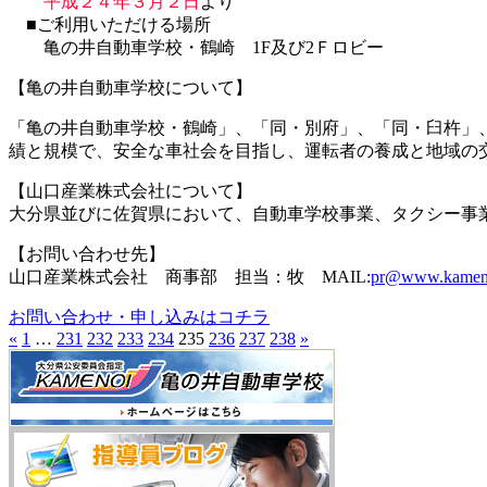
平成２４年３月２日
より
■ご利用いただける場所
亀の井自動車学校・鶴崎 1F及び2Ｆロビー
【亀の井自動車学校について】
「亀の井自動車学校・鶴崎」、「同・別府」、「同・臼杵」
績と規模で、安全な車社会を目指し、運転者の養成と地域の交
【山口産業株式会社について】
大分県並びに佐賀県において、自動車学校事業、タクシー事業
【お問い合わせ先】
山口産業株式会社 商事部 担当：牧 MAIL:
pr@www.kameno
お問い合わせ・申し込みはコチラ
«
1
…
231
232
233
234
235
236
237
238
»