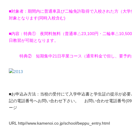
■対象者：期間内に普通車及び二輪免許取得で入校された方（大学
対象となります(同時入校含む)
■内容：特典① 夜間料無料（普通車△23,100円・二輪車△10,5
日教習が可能となります。
特典② 短期集中21日卒業コース（通常料金で但し、要予約
■お申込み方法：当校の受付にて入学申込書と学生証の提示が必要
記の電話番号へお問い合わせ下さい。 お問い合わせ電話番号(0977)
ージ
URL http//www.kamenoi.co.jp/school/beppu_entry.html