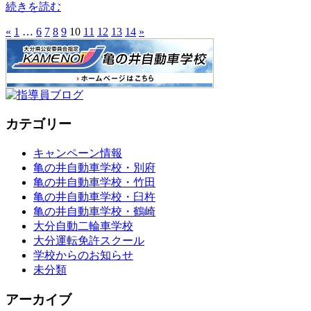
続きを読む
«
1
…
6
7
8
9
10
11
12
13
14
»
カテゴリー
キャンペーン情報
亀の井自動車学校・別府
亀の井自動車学校・竹田
亀の井自動車学校・臼杵
亀の井自動車学校・鶴崎
大分自動二輪車学校
大分運転免許スクール
学校からのお知らせ
未分類
アーカイブ