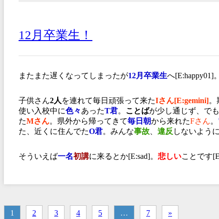
12月卒業生！
またまた遅くなってしまったが
12月卒業生
へ[E:happy01]
子供さん
2人
を連れて毎日頑張って来た
Iさん[E:gemini]
。
使い入校中に
色々
あった
T君
。
ことば
が少し通じず、で
た
Mさん
。県外から帰ってきて
毎日朝
から来れた
Fさん
。
た、近くに住んでた
O君
。みんな
事故
、
違反
しないように[E
そういえば
一名
初講
に来るとか[E:sad]。
悲しい
ことです[E:
1
2
3
4
5
…
7
»