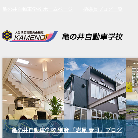
亀の井自動車学校 ホームページ
指導員ブログ一覧
亀の井自動車学校 別府 「岩尾 泰司」ブログ