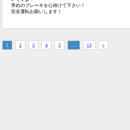
早めのブレーキを心掛けて下さい！
安全運転お願いします！
1
2
3
4
5
…
13
»