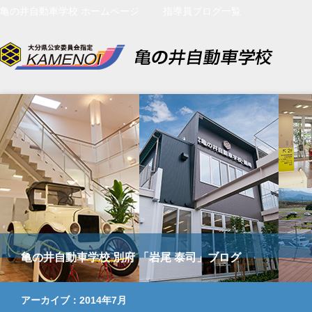
亀の井自動車学校 ホームページ
指導員ブログ一覧
亀の井自動車学校 別府 「岩尾 泰司」ブログ
アーカイブ：2014年7月