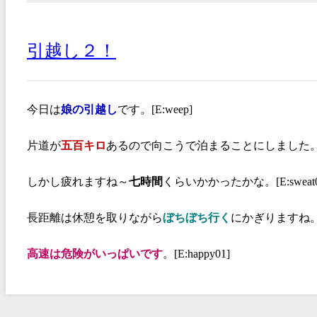
引越し２！
今日は
娘の引越し
です。[E:weep]
片道が
五百キロ
あるので向こうで泊まることにしました。[E:col
しかし疲れますね～
七時間
くらいかかったかな。[E:sweat0
長距離は休憩を取りながら
ぼち
ぼち行く
にかぎりますね。[E
高速は危険がいっぱいです
。[E:happy01]