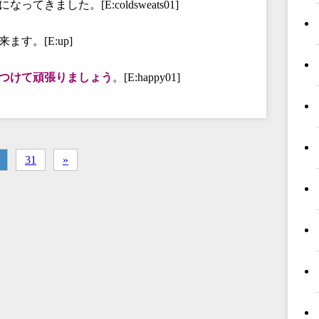
になってきました。[E:coldsweats01]
す。[E:up]
つけて頑張りましょう
。[E:happy01]
31
»