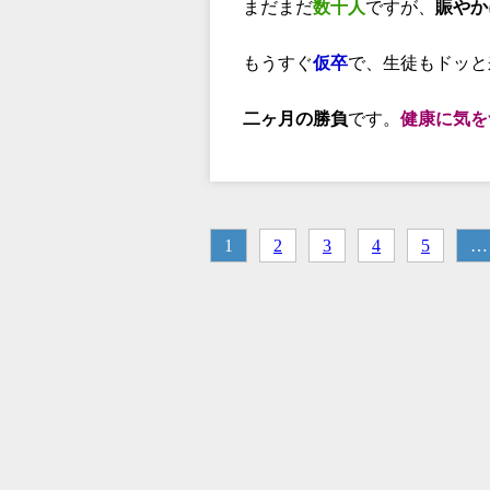
まだまだ
数十人
ですが、
賑やか
もうすぐ
仮卒
で、生徒もドッと来ま
二ヶ月の勝負
です。
健康に気を
1
2
3
4
5
…