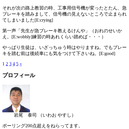
それが次の路上教習の時、工事用信号機が変ったとたん、急
ブレーキを踏みまして、信号機の見えないところで止まられ
てしまいました[E:crying]
第一声「先生が急ブレーキ教えるけんや」（おれのせいか
え。[E:wobbly]練習の時あれくらい踏めば・・・）
やっぱり生徒は、いざっちゅう時はやりますね。でもブレー
キを踏む前は後続車にも気をつけて下さいね。[E:good]
1
2
3
4
5
»
プロフィール
岩尾 泰司
（いわお やすし）
ボーリング200点超えをねらってます。