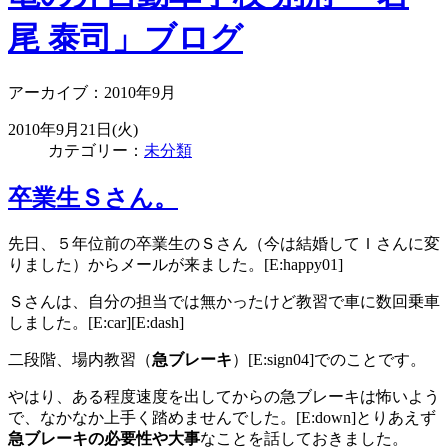
尾 泰司」ブログ
アーカイブ：2010年9月
2010年9月21日(火)
カテゴリー：
未分類
卒業生Ｓさん。
先日、５年位前の卒業生のＳさん（今は結婚してＩさんに変
りました）からメールが来ました。[E:happy01]
Ｓさんは、自分の担当では無かったけど教習で車に数回乗車
しました。[E:car][E:dash]
二段階、場内教習（
急ブレーキ
）[E:sign04]でのことです。
やはり、ある程度速度を出してからの急ブレーキは怖いよう
で、なかなか上手く踏めませんでした。[E:down]とりあえず
急ブレーキの必要性や大事
なことを話しておきました。