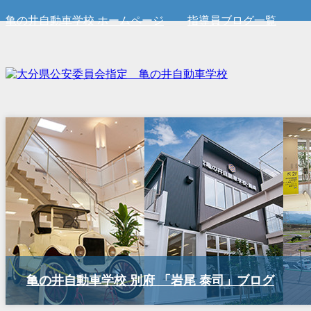
亀の井自動車学校 ホームページ
指導員ブログ一覧
亀の井自動車学校 別府 「岩尾 泰司」ブログ