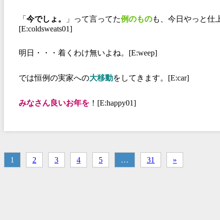
「
今でしょ。
」って言ってた
例のもの
も、今日やっと仕
[E:coldsweats01]
明日・・・着くわけ無いよね。[E:weep]
では恒例の実家への
大移動
をしてきます。[E:car]
みなさん良いお年を
！[E:happy01]
1
2
3
4
5
…
31
»