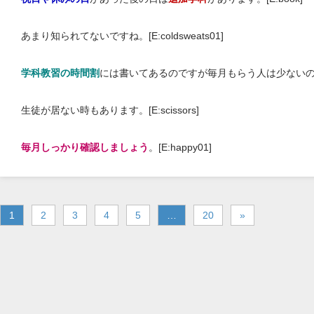
あまり知られてないですね。[E:coldsweats01]
学科教習の時間割
には書いてあるのですが毎月もらう人は少ないのでは
生徒が居ない時もあります。[E:scissors]
毎月しっかり確認しましょう
。[E:happy01]
1
2
3
4
5
…
20
»