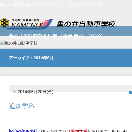
亀の井自動車学校 ホームページ
指導員ブログ一覧
亀の井自動車学校 別府 「岩尾 泰司」ブログ
アーカイブ：2014年6月
2014年6月20日(金)
追加学科！
祝日や休みの日
があった後の日は
追加学科
があります。[E:book]