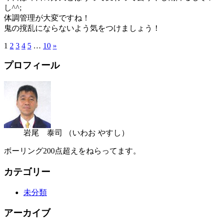
し^^;
体調管理が大変ですね！
鬼の撹乱にならないよう気をつけましょう！
1
2
3
4
5
…
10
»
プロフィール
岩尾 泰司
（いわお やすし）
ボーリング200点超えをねらってます。
カテゴリー
未分類
アーカイブ