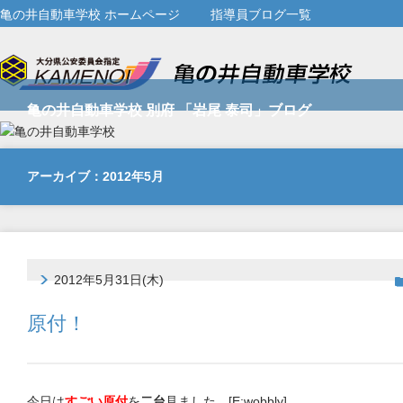
亀の井自動車学校 ホームページ
指導員ブログ一覧
亀の井自動車学校 別府 「岩尾 泰司」ブログ
アーカイブ：2012年5月
2012年5月31日(木)
原付！
今日は
すごい原付
を
二台
見ました。[E:wobbly]