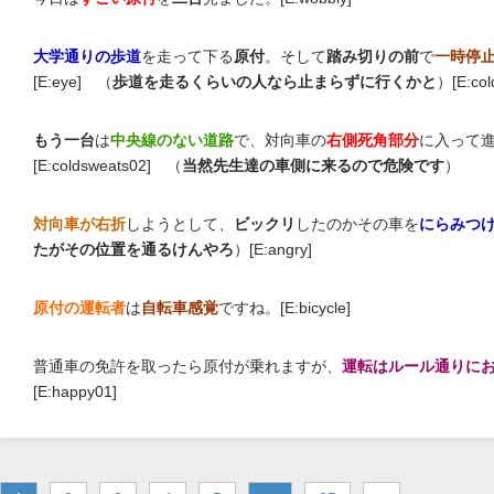
大学通りの歩道
を走って下る
原付
。そして
踏み切りの前
で
一時停
[E:eye] （
歩道を走るくらいの人なら止まらずに行くかと
）[E:col
もう一台
は
中央線のない道路
で、対向車の
右側死角部分
に入って
[E:coldsweats02] （
当然先生達の車側に来るので危険です
）
対向車が右折
しようとして、
ビックリ
したのかその車を
にらみつ
たがその位置を通るけんやろ
）[E:angry]
原付の運転者
は
自転車感覚
ですね。[E:bicycle]
普通車の免許を取ったら原付が乗れますが、
運転はルール通りに
[E:happy01]