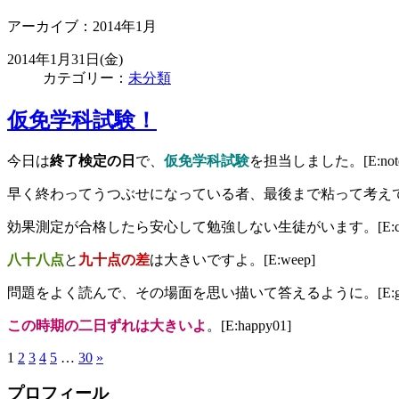
アーカイブ：2014年1月
2014年1月31日(金)
カテゴリー：
未分類
仮免学科試験！
今日は
終了検定の日
で、
仮免学科試験
を担当しました。[E:note
早く終わってうつぶせになっている者、最後まで粘って考えている者、
効果測定が合格したら安心して勉強しない生徒がいます。[E:coldsw
八十八点
と
九十点の差
は大きいですよ。[E:weep]
問題をよく読んで、その場面を思い描いて答えるように。[E:go
この時期の二日ずれは大きいよ
。[E:happy01]
1
2
3
4
5
…
30
»
プロフィール