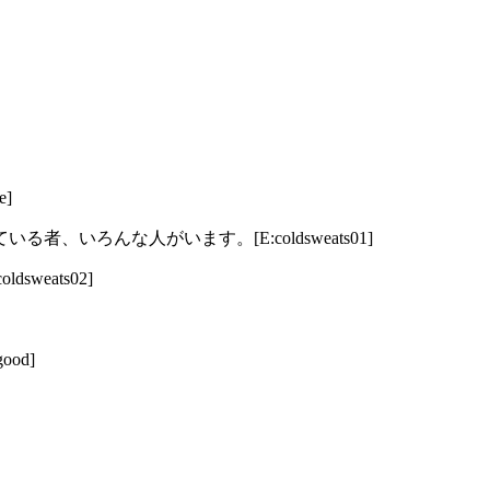
]
いろんな人がいます。[E:coldsweats01]
eats02]
od]